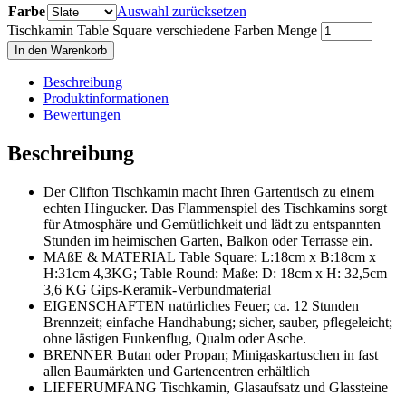
Farbe
Auswahl zurücksetzen
Tischkamin Table Square verschiedene Farben Menge
In den Warenkorb
Beschreibung
Produktinformationen
Bewertungen
Beschreibung
Der Clifton Tischkamin macht Ihren Gartentisch zu einem
echten Hingucker. Das Flammenspiel des Tischkamins sorgt
für Atmosphäre und Gemütlichkeit und lädt zu entspannten
Stunden im heimischen Garten, Balkon oder Terrasse ein.
MAßE & MATERIAL Table Square: L:18cm x B:18cm x
H:31cm 4,3KG; Table Round: Maße: D: 18cm x H: 32,5cm
3,6 KG Gips-Keramik-Verbundmaterial
EIGENSCHAFTEN natürliches Feuer; ca. 12 Stunden
Brennzeit; einfache Handhabung; sicher, sauber, pflegeleicht;
ohne lästigen Funkenflug, Qualm oder Asche.
BRENNER Butan oder Propan; Minigaskartuschen in fast
allen Baumärkten und Gartencentren erhältlich
LIEFERUMFANG Tischkamin, Glasaufsatz und Glassteine