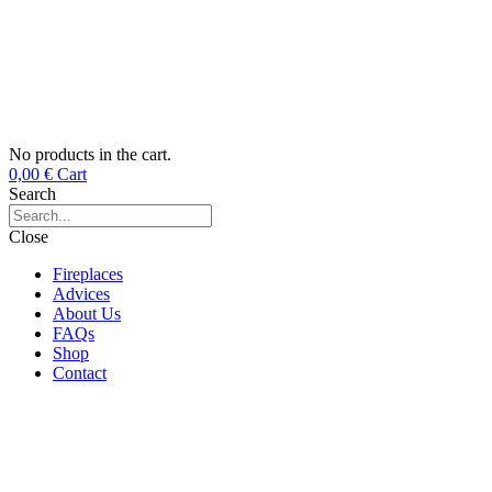
No products in the cart.
0,00
€
Cart
Search
Close
Fireplaces
Advices
About Us
FAQs
Shop
Contact