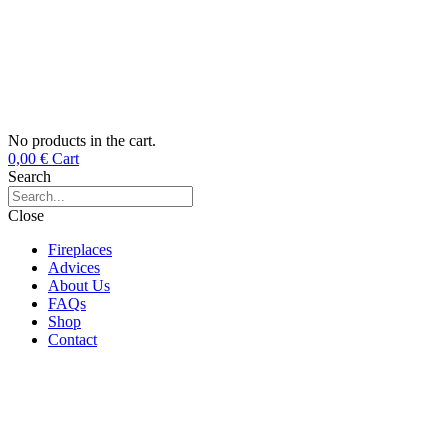
No products in the cart.
0,00
€
Cart
Search
Close
Fireplaces
Advices
About Us
FAQs
Shop
Contact